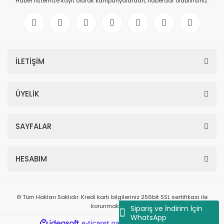
Haber listemize kayıt olarak kampanyalardan, haberdar olabilirsiniz.
İLETİŞİM
ÜYELİK
SAYFALAR
HESABIM
© Tüm Hakları Saklıdır. Kredi kartı bilgileriniz 256bit SSL sertifikası ile
korunmaktadır.
Sipariş ve İndirim İçin
WhatsApp
ile
ideasoft
e-