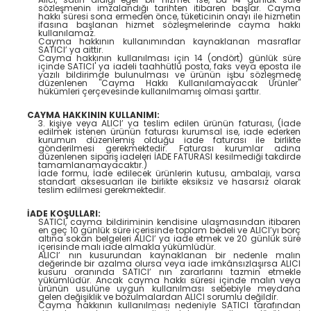
sözleşmenin imzalandığı tarihten itibaren başlar. Cayma
hakkı süresi sona ermeden önce, tüketicinin onayı ile hizmetin
ifasına başlanan hizmet sözleşmelerinde cayma hakkı
kullanılamaz.
Cayma hakkının kullanımından kaynaklanan masraflar
SATICI’ ya aittir.
Cayma hakkının kullanılması için 14 (ondört) günlük süre
içinde SATICI' ya iadeli taahhütlü posta, faks veya eposta ile
yazılı bildirimde bulunulması ve ürünün işbu sözleşmede
düzenlenen "Cayma Hakkı Kullanılamayacak Ürünler"
hükümleri çerçevesinde kullanılmamış olması şarttır.
CAYMA HAKKININ KULLANIMI:
3. kişiye veya ALICI’ ya teslim edilen ürünün faturası, (İade
edilmek istenen ürünün faturası kurumsal ise, iade ederken
kurumun düzenlemiş olduğu iade faturası ile birlikte
gönderilmesi gerekmektedir. Faturası kurumlar adına
düzenlenen sipariş iadeleri İADE FATURASI kesilmediği takdirde
tamamlanamayacaktır.)
İade formu, İade edilecek ürünlerin kutusu, ambalajı, varsa
standart aksesuarları ile birlikte eksiksiz ve hasarsız olarak
teslim edilmesi gerekmektedir.
İADE KOŞULLARI:
SATICI, cayma bildiriminin kendisine ulaşmasından itibaren
en geç 10 günlük süre içerisinde toplam bedeli ve ALICI’yı borç
altına sokan belgeleri ALICI’ ya iade etmek ve 20 günlük süre
içerisinde malı iade almakla yükümlüdür.
ALICI’ nın kusurundan kaynaklanan bir nedenle malın
değerinde bir azalma olursa veya iade imkânsızlaşırsa ALICI
kusuru oranında SATICI’ nın zararlarını tazmin etmekle
yükümlüdür. Ancak cayma hakkı süresi içinde malın veya
ürünün usulüne uygun kullanılması sebebiyle meydana
gelen değişiklik ve bozulmalardan ALICI sorumlu değildir.
Cayma hakkının kullanılması nedeniyle SATICI tarafından