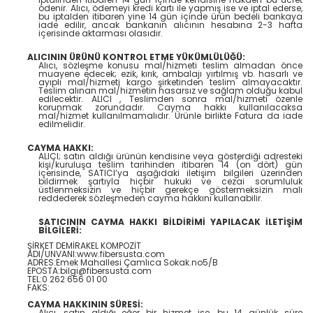
ödenir. Alıcı, ödemeyi kredi kartı ile yapmış ise ve iptal ederse,
bu iptalden itibaren yine 14 gün içinde ürün bedeli bankaya
iade edilir, ancak bankanın alıcının hesabına 2-3 hafta
içerisinde aktarması olasıdır.
ALICININ ÜRÜNÜ KONTROL ETME YÜKÜMLÜLÜĞÜ:
Alıcı, sözleşme konusu mal/hizmeti teslim almadan önce
muayene edecek; ezik, kırık, ambalajı yırtılmış vb. hasarlı ve
ayıplı mal/hizmeti kargo şirketinden teslim almayacaktır.
Teslim alınan mal/hizmetin hasarsız ve sağlam olduğu kabul
edilecektir. ALICI , Teslimden sonra mal/hizmeti özenle
korunmak zorundadır. Cayma hakkı kullanılacaksa
mal/hizmet kullanılmamalıdır. Ürünle birlikte Fatura da iade
edilmelidir.
CAYMA HAKKI:
ALICI; satın aldığı ürünün kendisine veya gösterdiği adresteki
kişi/kuruluşa teslim tarihinden itibaren 14 (on dört) gün
içerisinde, SATICI’ya aşağıdaki iletişim bilgileri üzerinden
bildirmek şartıyla hiçbir hukuki ve cezai sorumluluk
üstlenmeksizin ve hiçbir gerekçe göstermeksizin malı
reddederek sözleşmeden cayma hakkını kullanabilir.
SATICININ CAYMA HAKKI BİLDİRİMİ YAPILACAK İLETİŞİM
BİLGİLERİ:
ŞİRKET DEMİRAKEL KOMPOZİT
ADI/UNVANI:www.fibersusta.com
ADRES:Emek Mahallesi Çamlıca Sokak.no5/B
EPOSTA:bilgi@fibersusta.com
TEL:0 262 656 01 00
FAKS:
CAYMA HAKKININ SÜRESİ:
Alıcı, satın aldığı eğer bir hizmet ise, bu 14 günlük süre