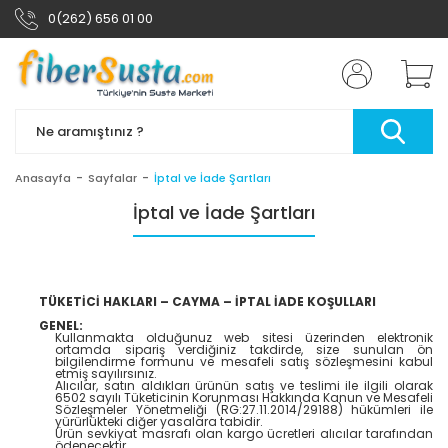
0(262) 656 01 00
Anasayfa
Sayfalar
İptal ve İade Şartları
İptal ve İade Şartları
TÜKETİCİ HAKLARI – CAYMA – İPTAL İADE KOŞULLARI
GENEL:
Kullanmakta olduğunuz web sitesi üzerinden elektronik
ortamda sipariş verdiğiniz takdirde, size sunulan ön
bilgilendirme formunu ve mesafeli satış sözleşmesini kabul
etmiş sayılırsınız.
Alıcılar, satın aldıkları ürünün satış ve teslimi ile ilgili olarak
6502 sayılı Tüketicinin Korunması Hakkında Kanun ve Mesafeli
Sözleşmeler Yönetmeliği (RG:27.11.2014/29188) hükümleri ile
yürürlükteki diğer yasalara tabidir.
Ürün sevkiyat masrafı olan kargo ücretleri alıcılar tarafından
ödenecektir.