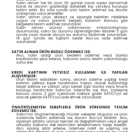
Satın alınan her bir ürün, 30 günlük yasal süreyi aşmamak
kaydı ile alıcının gösterdiği adresteki kişi ve/veya kuruluşa
teslim edilir. Bu süre içinde ürün teslim edilmez ise, Alıcılar
sözleşmeyi sona erdirebilir.
Satın alınan ürün, eksiksiz ve siparişte belirtilen niteliklere
uygun ve varsa garanti belgesi, kullanım klavuzu gibi
belgelerle teslim edilmek zorundadır.
Satın alınan ürünün satılmasının imkansızlaşması
durumunda, satıcı bu durumu öğrendiğinden itibaren 3 gün
içinde yazılı olarak alıcıya bu durumu bildirmek zorundadır.
14 gün içinde de toplam bedel Alıcı’ya iade edilmek
zorundadır.
SATIN ALINAN ÜRÜN BEDELİ ÖDENMEZ İSE:
Alıcı, satın aldığı ürün bedelini ödemez veya banka
kayıtlarında iptal ederse, Satıcının ürünü teslim yükümlülüğü
sona erer.
KREDİ KARTININ YETKİSİZ KULLANIMI İLE YAPILAN
ALIŞVERİŞLER:
Ürün teslim edildikten sonra, alıcının ödeme yaptığı kredi
kartının yetkisiz kişiler tarafından haksız olarak kullanıldığı
tespit edilirse ve satılan ürün bedeli ilgili banka veya finans
kuruluşu tarafından Satıcı'ya ödenmez ise, Alıcı, sözleşme
konusu ürünü 3 gün içerisinde nakliye gideri SATICI’ya ait
olacak şekilde SATICI’ya iade etmek zorundadır.
ÖNGÖRÜLEMEYEN SEBEPLERLE ÜRÜN SÜRESİNDE TESLİM
EDİLEMEZ İSE:
Satıcı’nın öngöremeyeceği mücbir sebepler oluşursa ve ürün
süresinde teslim edilemez ise, durum Alıcı’ya bildirilir. Alıcı,
siparişin iptalini, ürünün benzeri ile değiştirilmesini veya engel
ortadan kalkana dek teslimatın ertelenmesini talep edebilir.
Alıcı siparişi iptal ederse; ödemeyi nakit ile yapmış ise
iptalinden itibaren 14 gün içinde kendisine nakden bu ücret