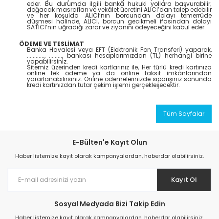
eder. Bu durumda ilgili banka hukuki yollara başvurabilir;
doğacak masrafları ve vekâlet ücretini ALICI’dan talep edebilir
ve her koşulda ALICI’nın borcundan dolayı temerrüde
düşmesi halinde, ALICI, borcun gecikmeli ifasından dolayı
SATICI’nın uğradığı zarar ve ziyanını ödeyeceğini kabul eder.
ÖDEME VE TESLİMAT
Banka Havalesi veya EFT (Elektronik Fon Transferi) yaparak,
............, ........., bankası hesaplarımızdan (TL) herhangi birine
yapabilirsiniz.
Sitemiz üzerinden kredi kartlarınız ile, Her türlü kredi kartınıza
online tek ödeme ya da online taksit imkânlarından
yararlanabilirsiniz. Online ödemelerinizde siparişiniz sonunda
kredi kartınızdan tutar çekim işlemi gerçekleşecektir.
Tüm Sayfalar
E-Bülten'e Kayıt Olun
Haber listemize kayıt olarak kampanyalardan, haberdar olabilirsiniz.
Kayıt Ol
Sosyal Medyada Bizi Takip Edin
Haber listemize kayıt olarak kampanyalardan, haberdar olabilirsiniz.