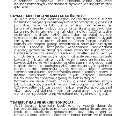
düzenlenen kampanya limit tutarının altına düşülmesi
halinde kampanya kapsamında faydalanılan indirim miktarı
iptal edilir.
CAYMA HAKKI KULLANILAMAYACAK ÜRÜNLER:
ALICI’nın isteği veya açıkça kişisel ihtiyaçları doğrultusunda
hazırlanan ve geri gönderilmeye müsait olmayan, iç giyim alt
parçaları, mayo ve bikini altları, makyaj malzemeleri, tek
kullanımlık ürünler, çabuk bozulma tehlikesi olan veya son
kullanma tarihi geçme ihtimali olan mallar, ALICI’ya teslim
edilmesinin ardından ALICI tarafından ambalajı açıldığı
takdirde iade edilmesi sağlık ve hijyen açısından uygun
olmayan ürünler, teslim edildikten sonra başka ürünlerle
karışan ve doğası gereği ayrıştırılması mümkün olmayan
ürünler, Abonelik sözleşmesi kapsamında sağlananlar
dışında, gazete ve dergi gibi süreli yayınlara ilişkin mallar,
Elektronik ortamda anında ifa edilen hizmetler veya tüketiciye
anında teslim edilen gayrimaddi mallar, ile ses veya görüntü
kayıtlarının, kitap, dijital içerik, yazılım programlarının, veri
kaydedebilme ve veri depolama cihazlarının, bilgisayar sarf
malzemelerinin, ambalajının ALICI tarafından açılmış olması
halinde iadesi Yönetmelik gereği mümkün değildir. Ayrıca
Cayma hakkı süresi sona ermeden önce, tüketicinin onayı ile
ifasına başlanan hizmetlere ilişkin cayma hakkının
kullanılması da Yönetmelik gereği mümkün değildir.
Kozmetik ve kişisel bakım ürünleri, iç giyim ürünleri, mayo,
bikini, kitap, kopyalanabilir yazılım ve programlar, DVD, VCD,
CD ve kasetler ile kırtasiye sarf malzemeleri (toner, kartuş, şerit
vb.) iade edilebilmesi için ambalajlarının açılmamış,
denenmemiş, bozulmamış ve kullanılmamış olmaları gerekir.
TEMERRÜT HALİ VE HUKUKİ SONUÇLARI
ALICI, ödeme işlemlerini kredi kartı ile yaptığı durumda
temerrüde düştüğü takdirde, kart sahibi banka ile arasındaki
kredi kartı sözleşmesi çerçevesinde faiz ödeyeceğini ve
bankaya karşı sorumlu olacağını kabul, beyan ve taahhüt