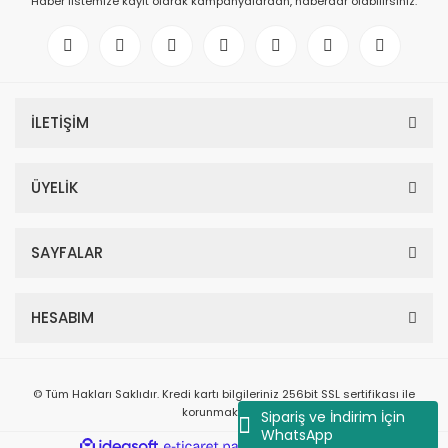
Haber listemize kayıt olarak kampanyalardan, haberdar olabilirsiniz.
İLETİŞİM
ÜYELİK
SAYFALAR
HESABIM
© Tüm Hakları Saklıdır. Kredi kartı bilgileriniz 256bit SSL sertifikası ile
korunmaktadır.
Sipariş ve İndirim İçin
WhatsApp
ile
ideasoft
e-