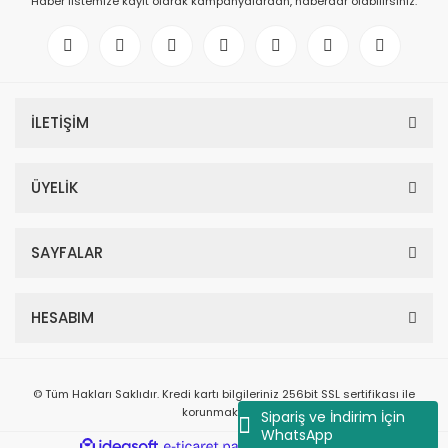
Haber listemize kayıt olarak kampanyalardan, haberdar olabilirsiniz.
İLETİŞİM
ÜYELİK
SAYFALAR
HESABIM
© Tüm Hakları Saklıdır. Kredi kartı bilgileriniz 256bit SSL sertifikası ile
korunmaktadır.
Sipariş ve İndirim İçin
WhatsApp
ile
ideasoft
e-