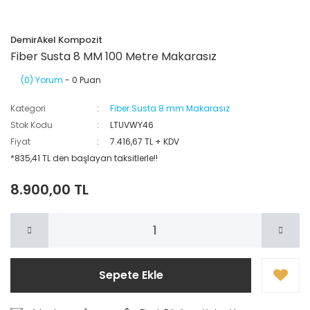
DemirAkel Kompozit
Fiber Susta 8 MM 100 Metre Makarasız
(0) Yorum
- 0 Puan
Kategori
Fiber Susta 8 mm Makarasız
Stok Kodu
LTUVWY46
Fiyat
7.416,67 TL + KDV
*835,41 TL den başlayan taksitlerle!!
8.900,00 TL
Sepete Ekle