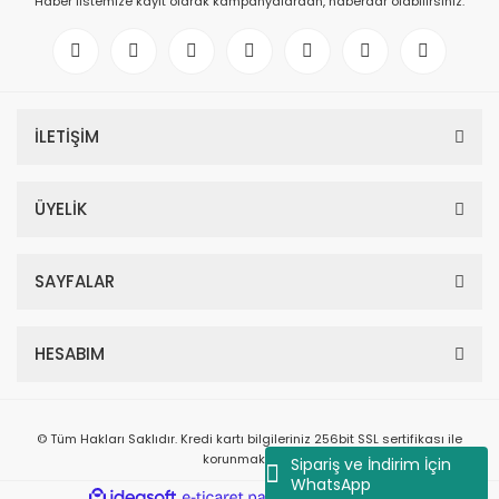
Haber listemize kayıt olarak kampanyalardan, haberdar olabilirsiniz.
İLETİŞİM
ÜYELİK
SAYFALAR
HESABIM
© Tüm Hakları Saklıdır. Kredi kartı bilgileriniz 256bit SSL sertifikası ile
korunmaktadır.
Sipariş ve İndirim İçin
WhatsApp
ile
ideasoft
e-