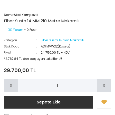
DemirAkel Kompozit
Fiber Susta 14 MM 210 Metre Makaralı
(0) Yorum
- 0 Puan
Kategori
Fiber Susta 14 mm Makaralı
Stok Kodu
ADFMVWXZ(Kopya)
Fiyat
24.750,00 TL + KDV
*2.787,84 TL den başlayan taksitlerle!!
29.700,00 TL
Sepete Ekle