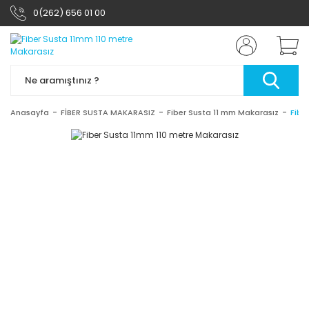
0(262) 656 01 00
Anasayfa
FİBER SUSTA MAKARASIZ
Fiber Susta 11 mm Makarasız
Fibe